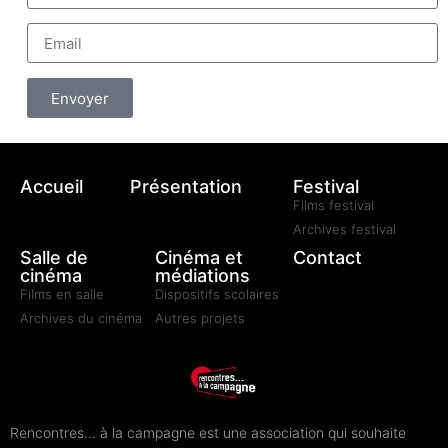
Envoyer
Accueil
Présentation
Festival
Films festival
Archives festival
Salle de
Cinéma et
Contact
cinéma
médiations
Films en salle
Dispositifs scolaires
Archives du cinéma
Autres projets
Rencontres… à la campagne est une association qui souhaite