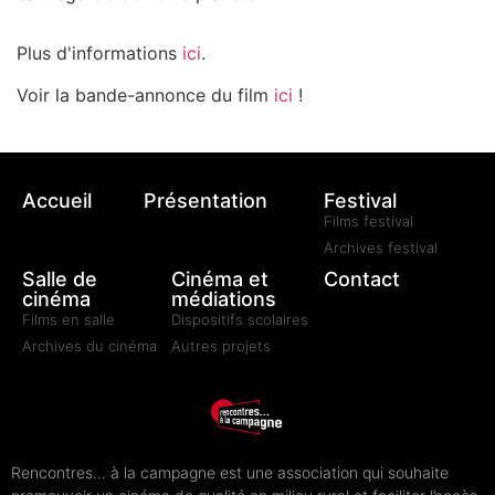
Plus d'informations
ici
.
Voir la bande-annonce du film
ici
!
Accueil
Présentation
Festival
Films festival
Archives festival
Salle de
Cinéma et
Contact
cinéma
médiations
Films en salle
Dispositifs scolaires
Archives du cinéma
Autres projets
Rencontres… à la campagne est une association qui souhaite