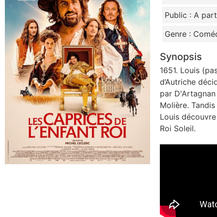
Public : A par
Genre : Comé
Synopsis
1651. Louis (pa
d’Autriche décid
par D'Artagnan 
Molière. Tandi
Louis découvre la
Roi Soleil.